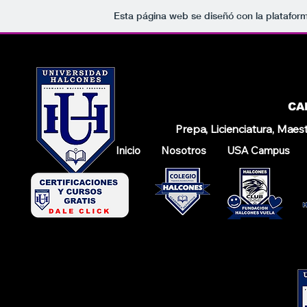
Esta página web se diseñó con la platafor
UNIVERSID
UNIVERSID
CA
Prepa, Licienciatura, Maes
Inicio
Nosotros
USA Campus