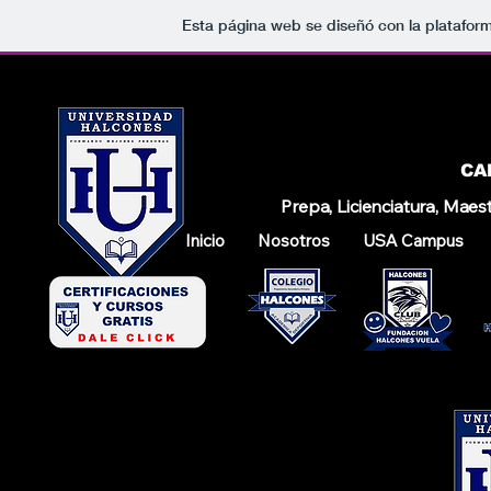
Esta página web se diseñó con la platafor
UNIVERSID
UNIVERSID
CA
Prepa, Licienciatura, Maes
Inicio
Nosotros
USA Campus